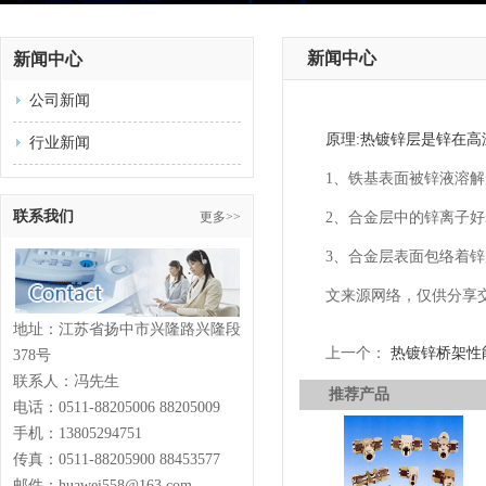
新闻中心
新闻中心
公司新闻
原理:热镀锌层是锌在高
行业新闻
1、铁基表面被锌液溶
联系我们
更多>>
2、合金层中的锌离子
3、合金层表面包络着锌
文来源网络，仅供分享
地址：江苏省扬中市兴隆路兴隆段
上一个：
热镀锌桥架性
378号
联系人：冯先生
推荐产品
电话：0511-88205006 88205009
手机：13805294751
传真：0511-88205900 88453577
邮件：huawei558@163.com